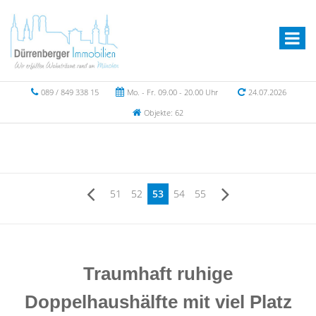
089 / 849 338 15
Mo. - Fr. 09.00 - 20.00 Uhr
24.07.2026
Objekte: 62
51
52
53
54
55
Traumhaft ruhige
Doppelhaushälfte mit viel Platz