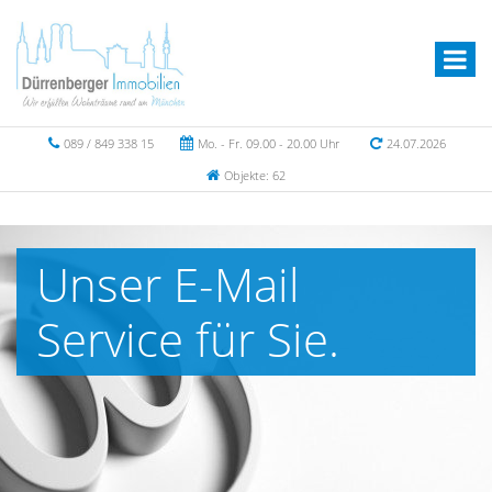
089 / 849 338 15
Mo. - Fr. 09.00 - 20.00 Uhr
24.07.2026
Objekte: 62
Unser E-Mail
Service für Sie.