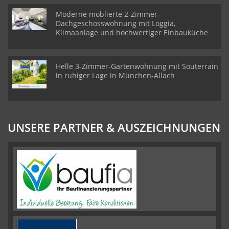
Moderne möblierte 2-Zimmer-
Dachgeschosswohnung mit Loggia,
Klimaanlage und hochwertiger Einbauküche
Helle 3-Zimmer-Gartenwohnung mit Souterrain
in ruhiger Lage in München-Allach
UNSERE PARTNER & AUSZEICHNUNGEN