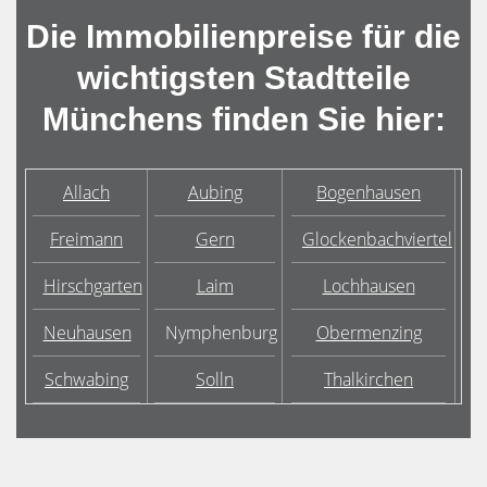
Die Immobilienpreise für die
wichtigsten Stadtteile
Münchens finden Sie hier:
Allach
Aubing
Bogenhausen
Freimann
Gern
Glockenbachviertel
Hirschgarten
Laim
Lochhausen
Neuhausen
Nymphenburg
Obermenzing
Schwabing
Solln
Thalkirchen
U