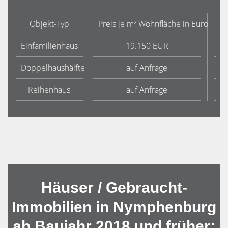
Objekt-Typ
Preis je m² Wohnfläche in Euro
Du
Einfamilienhaus
19.150 EUR
Doppelhaushälfte
auf Anfrage
Reihenhaus
auf Anfrage
Häuser / Gebraucht-
Immobilien in Nymphenburg
ab Baujahr 2018 und früher: