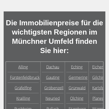
Die Immobilienpreise für die
wichtigsten Regionen im
Münchner Umfeld finden
Sie hier:
Alling
Dachau
Eching
Eichenau
Fürstenfeldbruck
Gauting
Germering
Gilching
Gräfelfing
Gröbenzell
Grünwald
Karlsfeld
Krailling
Neuried
Olching
Planegg
Puchheim
Pullach
Starnberg
Würmtal