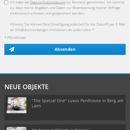
Ich habe die
Datenschutzerklärung
zur Kenntnis genommen. Ich stimme
zu, dass meine Angaben und Daten zur Beantwortung meiner Anfrage
elektronisch erhoben und gespeichert werden.
Hinweis: Sie können Ihre Einwilligung jederzeit für die Zukunft per E-Mail
an info@duerrenberger-immobilien.de widerrufen. *
* Pflichtfelder
Absenden
NEUE OBJEKTE
"The Special One" Luxus Penthouse in Berg am
Laim