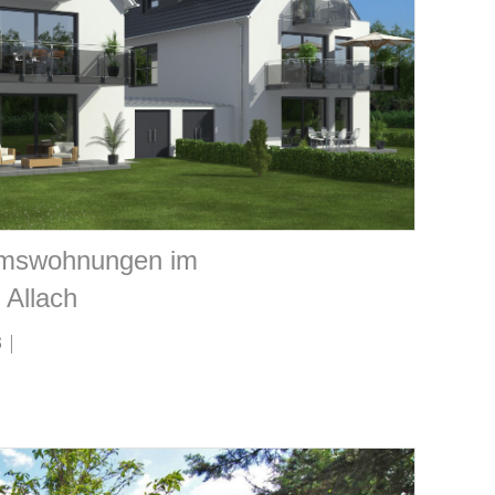
umswohnungen im
 Allach
 |
!