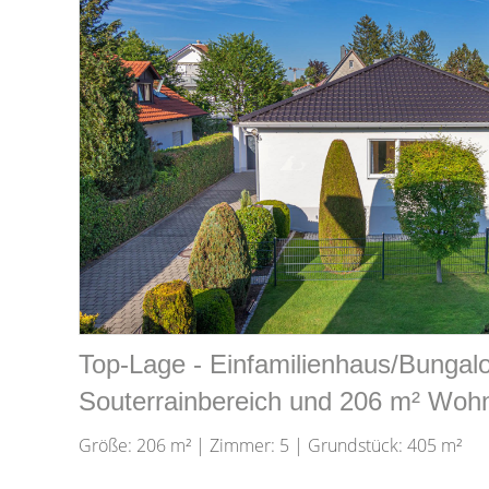
Top-Lage - Einfamilienhaus/Bungal
Souterrainbereich und 206 m² Woh
Größe: 206 m² | Zimmer: 5 | Grundstück: 405 m²