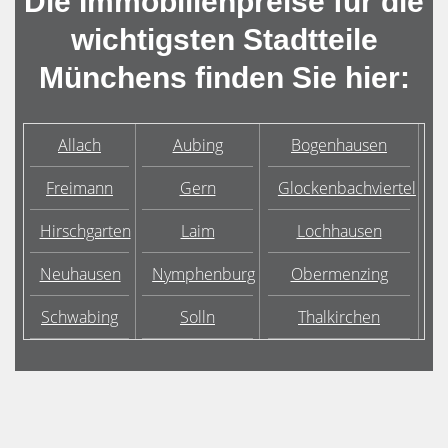
Die Immobilienpreise für die
wichtigsten Stadtteile
Münchens finden Sie hier:
Allach
Aubing
Bogenhausen
Freimann
Gern
Glockenbachviertel
Hirschgarten
Laim
Lochhausen
Neuhausen
Nymphenburg
Obermenzing
Schwabing
Solln
Thalkirchen
U