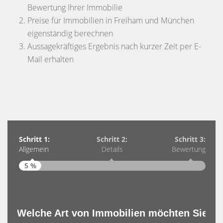
Bewertung Ihrer Immobilie
Preise für Immobilien in Freiham und München
eigenständig berechnen
Aussagekräftiges Ergebnis nach kurzer Zeit per E-
Mail erhalten
Schritt 1:
Schritt 2:
Schritt 3:
Allgemein
Details
Bewertung
5 %
Schri
Allg
Welche Art von Immobilien möchten Sie