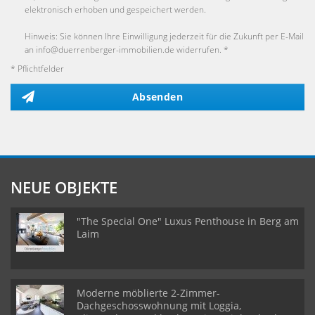
elektronisch erhoben und gespeichert werden.
Hinweis: Sie können Ihre Einwilligung jederzeit für die Zukunft per E-Mail
an info@duerrenberger-immobilien.de widerrufen. *
* Pflichtfelder
Absenden
NEUE OBJEKTE
"The Special One" Luxus Penthouse in Berg am
Laim
Moderne möblierte 2-Zimmer-
Dachgeschosswohnung mit Loggia,