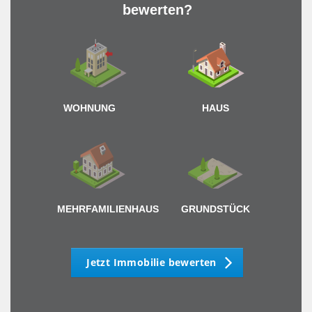
bewerten?
Wie 
< 50
WOHNUNG
HAUS
gen
MEHRFAMILIENHAUS
GRUNDSTÜCK
Jetzt Immobilie bewerten