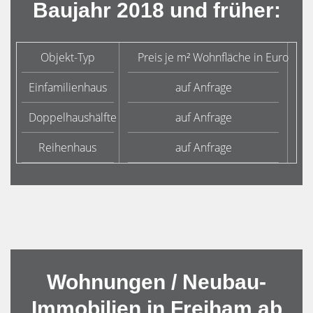
Baujahr 2018 und früher:
Objekt-Typ
Preis je m² Wohnfläche in Euro
D
Einfamilienhaus
auf Anfrage
Doppelhaushälfte
auf Anfrage
Reihenhaus
auf Anfrage
Wohnungen / Neubau-
Immobilien in Freiham ab