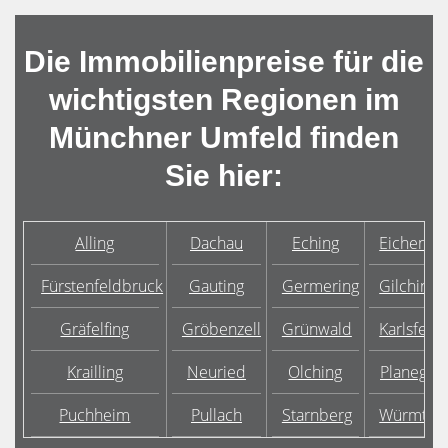
Die Immobilienpreise für die
wichtigsten Regionen im
Münchner Umfeld finden
Sie hier:
Alling
Dachau
Eching
Eichenau
Fürstenfeldbruck
Gauting
Germering
Gilching
Gräfelfing
Gröbenzell
Grünwald
Karlsfeld
Krailling
Neuried
Olching
Planegg
Puchheim
Pullach
Starnberg
Würmtal