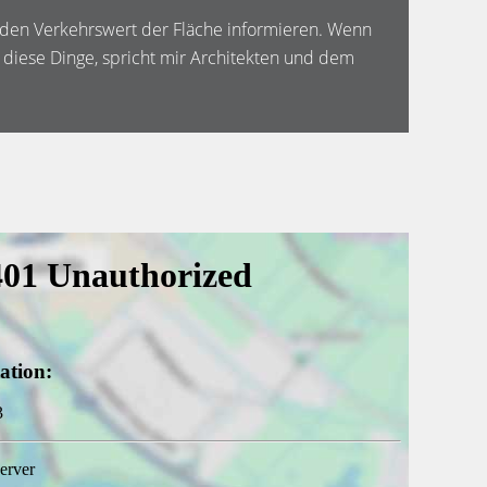
d den Verkehrswert der Fläche informieren. Wenn
diese Dinge, spricht mir Architekten und dem