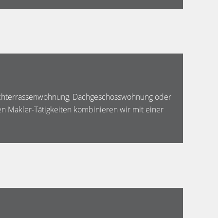
Dachterrassenwohnung, Dachgeschosswohnung oder
n Makler-Tätigkeiten kombinieren wir mit einer