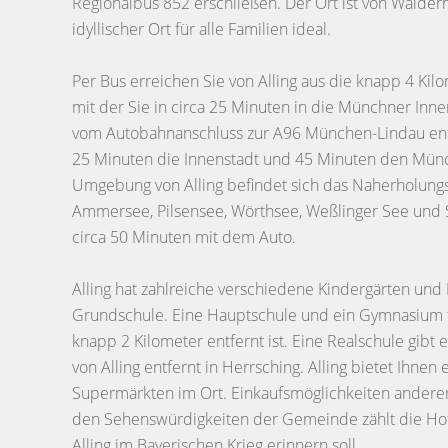
Regionalbus 852 erschließen. Der Ort ist von Wälder
idyllischer Ort für alle Familien ideal.
Per Bus erreichen Sie von Alling aus die knapp 4 Kil
mit der Sie in circa 25 Minuten in die Münchner Inne
vom Autobahnanschluss zur A96 München-Lindau ent
25 Minuten die Innenstadt und 45 Minuten den Münc
Umgebung von Alling befindet sich das Naherholung
Ammersee, Pilsensee, Wörthsee, Weßlinger See und S
circa 50 Minuten mit dem Auto.
Alling hat zahlreiche verschiedene Kindergärten und
Grundschule. Eine Hauptschule und ein Gymnasium f
knapp 2 Kilometer entfernt ist. Eine Realschule gibt
von Alling entfernt in Herrsching. Alling bietet Ihne
Supermärkten im Ort. Einkaufsmöglichkeiten anderer 
den Sehenswürdigkeiten der Gemeinde zählt die Hofl
Alling im Bayerischen Krieg erinnern soll.