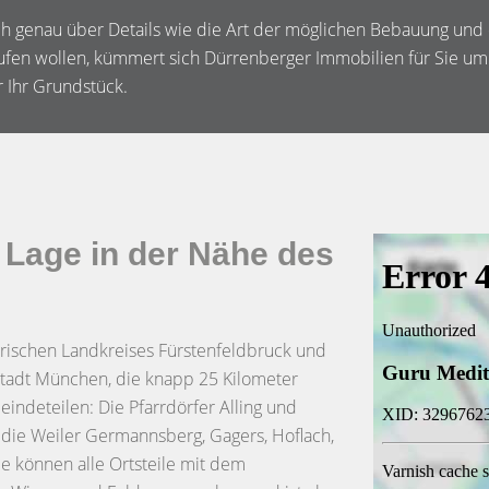
sich genau über Details wie die Art der möglichen Bebauung un
ufen wollen, kümmert sich Dürrenberger Immobilien für Sie um 
 Ihr Grundstück.
 Lage in der Nähe des
rischen Landkreises Fürstenfeldbruck und
tadt München, die knapp 25 Kilometer
eindeteilen: Die Pfarrdörfer Alling und
 die Weiler Germannsberg, Gagers, Hoflach,
e können alle Ortsteile mit dem