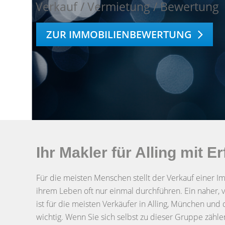
Verkauf / Vermietung / Bewertung
ZUR IMMOBILIENBEWERTUNG
Ihr Makler für Alling mit
Für die meisten Menschen stellt der Verkauf einer Im
ihrem Leben oft nur einmal durchführen. Ein naher,
ist für die meisten Verkäufer in Alling, München 
wichtig. Wenn Sie sich selbst zu dieser Gruppe zähl