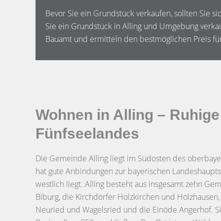
Bevor Sie ein Grundstück verkaufen, sollten Sie 
Sie ein Grundstück in Alling und Umgebung verka
Bauamt und ermitteln den bestmöglichen Preis für
Wohnen in Alling – Ruhige
Fünfseelandes
Die Gemeinde Alling liegt im Südosten des oberbaye
hat gute Anbindungen zur bayerischen Landeshaupts
westlich liegt. Alling besteht aus insgesamt zehn Gem
Biburg, die Kirchdörfer Holzkirchen und Holzhausen,
Neuried und Wagelsried und die Einöde Angerhof. Si