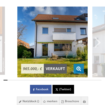
965.000,- €
VERKAUFT
Facebook
(Twitter)
Notizblock (
)
merken
Broschüre