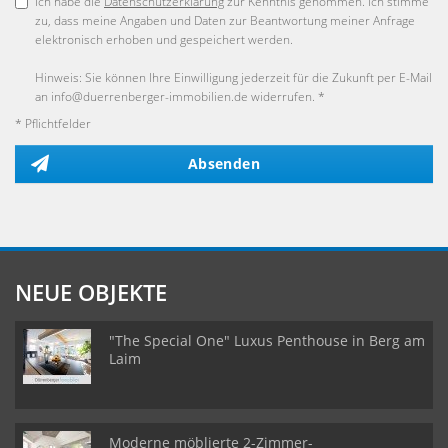
Ich habe die
Datenschutzerklärung
zur Kenntnis genommen. Ich stimme
zu, dass meine Angaben und Daten zur Beantwortung meiner Anfrage
elektronisch erhoben und gespeichert werden.
Hinweis: Sie können Ihre Einwilligung jederzeit für die Zukunft per E-Mail
an info@duerrenberger-immobilien.de widerrufen. *
* Pflichtfelder
Absenden
NEUE OBJEKTE
"The Special One" Luxus Penthouse in Berg am
Laim
Moderne möblierte 2-Zimmer-