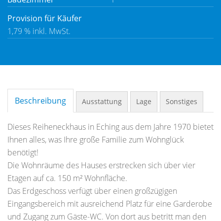
Provision für Käufer
1,79 % inkl. MwSt.
Beschreibung
Ausstattung
Lage
Sonstiges
Dieses Reiheneckhaus in Eching aus dem Jahre 1970 bietet
Ihnen alles, was Ihre große Familie zum Wohnglück
benötigt!
Die Wohnräume des Hauses erstrecken sich über vier
Etagen auf ca. 150 m² Wohnfläche.
Das Erdgeschoss verfügt über einen großzügigen
Eingangsbereich mit ausreichend Platz für eine Garderobe
und Zugang zum Gäste-WC. Von dort aus betritt man den