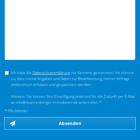
Ich habe die
Datenschutzerklärung
zur Kenntnis genommen. Ich stimme
zu, dass meine Angaben und Daten zur Beantwortung meiner Anfrage
elektronisch erhoben und gespeichert werden.
Hinweis: Sie können Ihre Einwilligung jederzeit für die Zukunft per E-Mail
an info@duerrenberger-immobilien.de widerrufen. *
* Pflichtfelder
Absenden